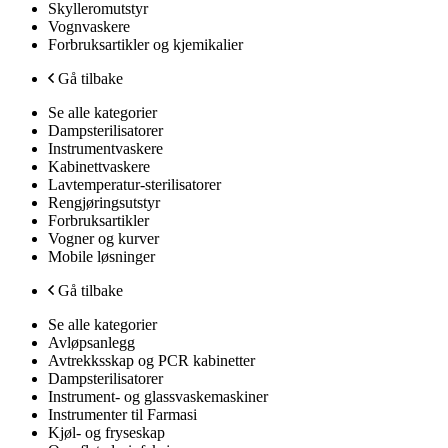
Skylleromutstyr
Vognvaskere
Forbruksartikler og kjemikalier
Gå tilbake
Se alle kategorier
Dampsterilisatorer
Instrumentvaskere
Kabinettvaskere
Lavtemperatur-sterilisatorer
Rengjøringsutstyr
Forbruksartikler
Vogner og kurver
Mobile løsninger
Gå tilbake
Se alle kategorier
Avløpsanlegg
Avtrekksskap og PCR kabinetter
Dampsterilisatorer
Instrument- og glassvaskemaskiner
Instrumenter til Farmasi
Kjøl- og fryseskap