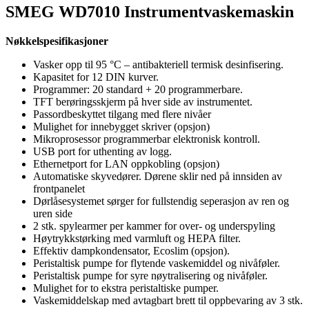
SMEG WD7010 Instrumentvaskemaskin
Nøkkelspesifikasjoner
Vasker opp til 95 °C – antibakteriell termisk desinfisering.
Kapasitet for 12 DIN kurver.
Programmer: 20 standard + 20 programmerbare.
TFT berøringsskjerm på hver side av instrumentet.
Passordbeskyttet tilgang med flere nivåer
Mulighet for innebygget skriver (opsjon)
Mikroprosessor programmerbar elektronisk kontroll.
USB port for uthenting av logg.
Ethernetport for LAN oppkobling (opsjon)
Automatiske skyvedører. Dørene sklir ned på innsiden av
frontpanelet
Dørlåsesystemet sørger for fullstendig seperasjon av ren og
uren side
2 stk. spylearmer per kammer for over- og underspyling
Høytrykkstørking med varmluft og HEPA filter.
Effektiv dampkondensator, Ecoslim (opsjon).
Peristaltisk pumpe for flytende vaskemiddel og nivåføler.
Peristaltisk pumpe for syre nøytralisering og nivåføler.
Mulighet for to ekstra peristaltiske pumper.
Vaskemiddelskap med avtagbart brett til oppbevaring av 3 stk.