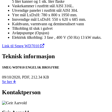
5 liter kanner og 1 stk. liter flaske
Vaskekammer i rustfritt stål AISI 316L.
Utvendige paneler i rustfritt stål AISI 304.
Ytre mål LxDxH: 780 x 800 x 1950 mm.
Innvendige mål LxDxH: 550 x 620 x 685 mm.
Kaldtvann, varmtvann og demineralisert vann
Tilkobling til sluk i gulvet
Avløpspumpe (Opsjon)
Elektrisk tilkobling: 3 fase , 400 V (50 Hz) 13 kW maks.
Link til Smeg WD7010
Teknisk informasjon
SMEG WD7010 ENGELSK BROSJYRE
09/10/2020,
PDF,
212.34 KB
Se her
Kontaktperson