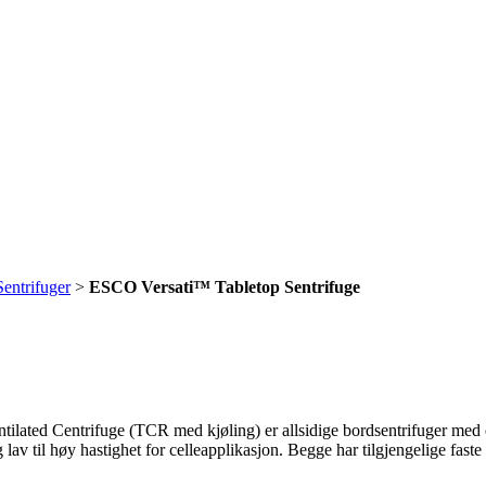
entrifuger
>
ESCO Versati™ Tabletop Sentrifuge
lated Centrifuge (TCR med kjøling) er allsidige bordsentrifuger med en
lav til høy hastighet for celleapplikasjon. Begge har tilgjengelige fast