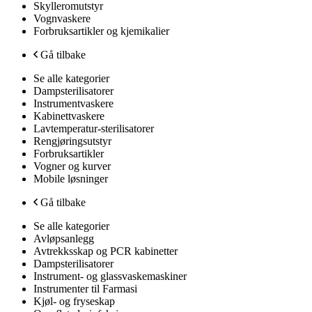
Skylleromutstyr
Vognvaskere
Forbruksartikler og kjemikalier
Gå tilbake
Se alle kategorier
Dampsterilisatorer
Instrumentvaskere
Kabinettvaskere
Lavtemperatur-sterilisatorer
Rengjøringsutstyr
Forbruksartikler
Vogner og kurver
Mobile løsninger
Gå tilbake
Se alle kategorier
Avløpsanlegg
Avtrekksskap og PCR kabinetter
Dampsterilisatorer
Instrument- og glassvaskemaskiner
Instrumenter til Farmasi
Kjøl- og fryseskap