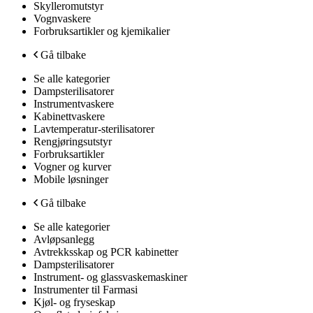
Skylleromutstyr
Vognvaskere
Forbruksartikler og kjemikalier
Gå tilbake
Se alle kategorier
Dampsterilisatorer
Instrumentvaskere
Kabinettvaskere
Lavtemperatur-sterilisatorer
Rengjøringsutstyr
Forbruksartikler
Vogner og kurver
Mobile løsninger
Gå tilbake
Se alle kategorier
Avløpsanlegg
Avtrekksskap og PCR kabinetter
Dampsterilisatorer
Instrument- og glassvaskemaskiner
Instrumenter til Farmasi
Kjøl- og fryseskap