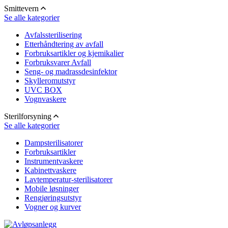
Smittevern
Se alle kategorier
Avfalssterilisering
Etterhåndtering av avfall
Forbruksartikler og kjemikalier
Forbruksvarer Avfall
Seng- og madrassdesinfektor
Skylleromutstyr
UVC BOX
Vognvaskere
Sterilforsyning
Se alle kategorier
Dampsterilisatorer
Forbruksartikler
Instrumentvaskere
Kabinettvaskere
Lavtemperatur-sterilisatorer
Mobile løsninger
Rengjøringsutstyr
Vogner og kurver